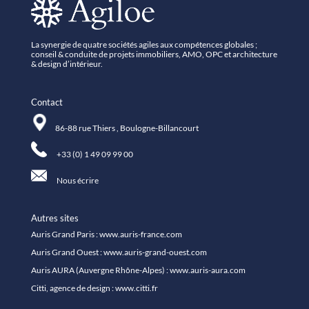
La synergie de quatre sociétés agiles aux compétences globales ;
conseil & conduite de projets immobiliers, AMO, OPC et architecture
& design d’intérieur.
Contact
86-88 rue Thiers , Boulogne-Billancourt
+33 (0) 1 49 09 99 00
Nous écrire
Autres sites
Auris Grand Paris :
www.auris-france.com
Auris Grand Ouest :
www.auris-grand-ouest.com
Auris AURA (Auvergne Rhône-Alpes) :
www.auris-aura.com
Citti, agence de design :
www.citti.fr