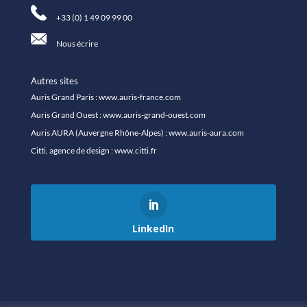
+33 (0) 1 49 09 99 00
Nous écrire
Autres sites
Auris Grand Paris :
www.auris-france.com
Auris Grand Ouest :
www.auris-grand-ouest.com
Auris AURA (Auvergne Rhône-Alpes) :
www.auris-aura.com
Citti, agence de design :
www.citti.fr
LinkedIn