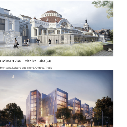
Casino D’Evian – Evian-les-Bains (74)
Heritage
,
Leisure and sport
,
Offices
,
Trade