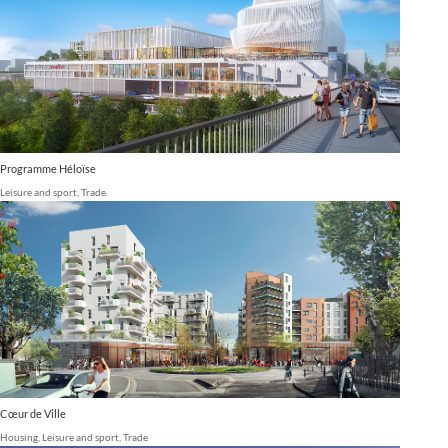
Programme Héloïse
Leisure and sport
,
Trade
Cœur de Ville
Housing
,
Leisure and sport
,
Trade