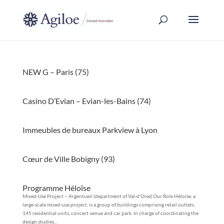
NEW G – Paris (75)
Casino D’Evian – Evian-les-Bains (74)
Immeubles de bureaux Parkview à Lyon
Cœur de Ville Bobigny (93)
Programme Héloïse
Mixed-Use Project – Argentueil (department of Val-d’Oise) Our Role Héloïse, a
large-scale mixed-use project, is a group of buildings comprising retail outlets,
145 residential units, concert venue and car park. In charge of coordinating the
design studies...