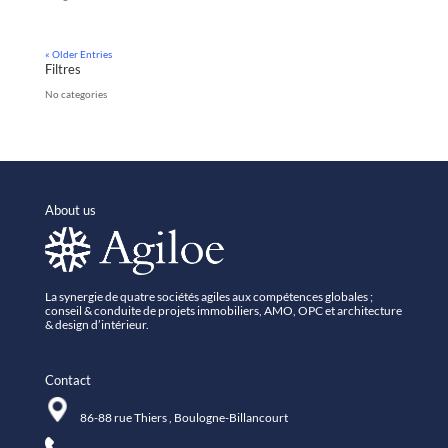
« Older Entries
Filtres
No categories
About us
La synergie de quatre sociétés agiles aux compétences globales ;
conseil & conduite de projets immobiliers, AMO, OPC et architecture
& design d’intérieur.
Contact
86-88 rue Thiers , Boulogne-Billancourt