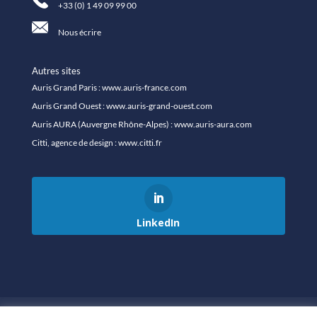
+33 (0) 1 49 09 99 00
Nous écrire
Autres sites
Auris Grand Paris :
www.auris-france.com
Auris Grand Ouest :
www.auris-grand-ouest.com
Auris AURA (Auvergne Rhône-Alpes) :
www.auris-aura.com
Citti, agence de design :
www.citti.fr
LinkedIn
Homepage
The Group
Our services