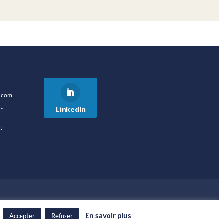
e.com
-
LinkedIn
:
.
En savoir plus
Accepter
Refuser