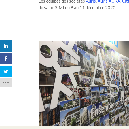
Les équipes des sociétés
Auris
,
Auris AURA
,
Cit
du salon SIMI du
9 au 11 décembre 2020 !