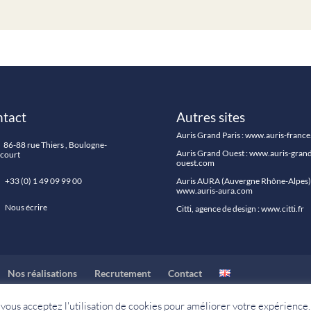
tact
Autres sites
Auris Grand Paris :
www.auris-franc
86-88 rue Thiers , Boulogne-
Auris Grand Ouest :
www.auris-grand
ncourt
ouest.com
33 (0) 1 49 09 99 00
Auris AURA (Auvergne Rhône-Alpes) 
www.auris-aura.com
Nous écrire
Citti, agence de design :
www.citti.fr
Nos réalisations
Recrutement
Contact
, vous acceptez l'utilisation de cookies pour améliorer votre expérience