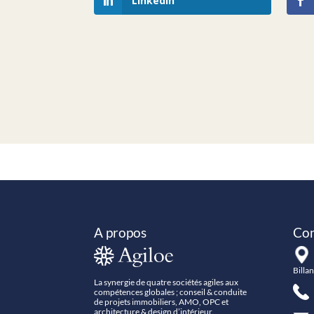
LinkedIn
A propos
Con
Billa
La synergie de quatre sociétés agiles aux
compétences globales ; conseil & conduite
+
de projets immobiliers, AMO, OPC et
architecture & design d’intérieur.