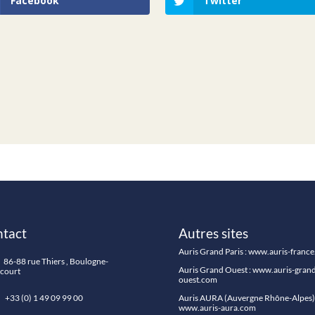
Facebook
Twitter
tact
Autres sites
Auris Grand Paris :
www.auris-franc
86-88 rue Thiers , Boulogne-
Auris Grand Ouest :
www.auris-grand
ncourt
ouest.com
33 (0) 1 49 09 99 00
Auris AURA (Auvergne Rhône-Alpes) 
www.auris-aura.com