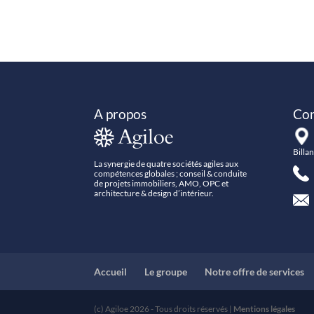
A propos
Con
Billa
La synergie de quatre sociétés agiles aux
compétences globales ; conseil & conduite
+
de projets immobiliers, AMO, OPC et
architecture & design d’intérieur.
Accueil
Le groupe
Notre offre de services
(c) Agiloe 2026 - Tous droits réservés |
Mentions légales