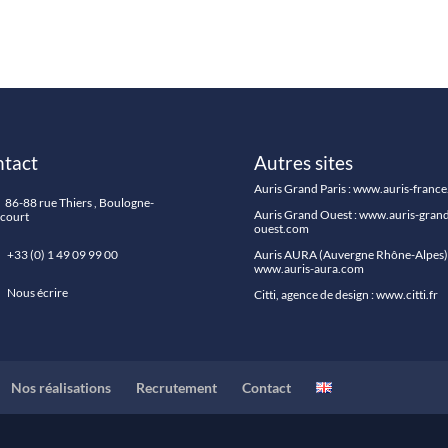
tact
Autres sites
Auris Grand Paris :
www.auris-franc
86-88 rue Thiers , Boulogne-
Auris Grand Ouest :
www.auris-grand
ncourt
ouest.com
33 (0) 1 49 09 99 00
Auris AURA (Auvergne Rhône-Alpes) 
www.auris-aura.com
Nous écrire
Citti, agence de design :
www.citti.fr
Nos réalisations
Recrutement
Contact