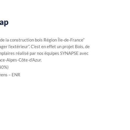
Gap
 de la construction bois Région Île-de-France”
r l’extérieur”. C’est en effet un projet Bois, de
emplaires réalisé par nos équipes SYNAPSE avec
nce-Alpes-Côte-d’Azur.
-40%)
éens – ENR