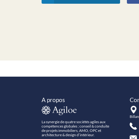
A propos
Con
Billa
La synergie de quatre sociétés agiles aux
compétences globales ; conseil & conduite
+
de projets immobiliers, AMO, OPC et
architecture & design d’intérieur.