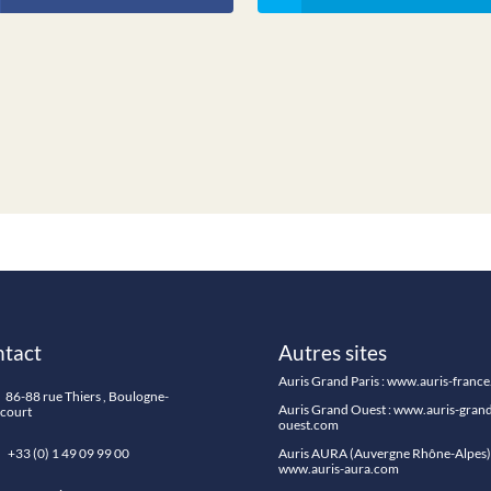
tact
Autres sites
Auris Grand Paris :
www.auris-franc
86-88 rue Thiers , Boulogne-
Auris Grand Ouest :
www.auris-grand
ncourt
ouest.com
33 (0) 1 49 09 99 00
Auris AURA (Auvergne Rhône-Alpes) 
www.auris-aura.com