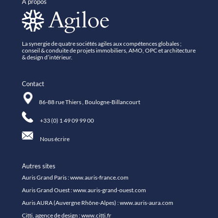
A propos
La synergie de quatre sociétés agiles aux compétences globales ;
conseil & conduite de projets immobiliers, AMO, OPC et architecture
& design d’intérieur.
Contact
86-88 rue Thiers , Boulogne-Billancourt
+33 (0) 1 49 09 99 00
Nous écrire
Autres sites
Auris Grand Paris :
www.auris-france.com
Auris Grand Ouest :
www.auris-grand-ouest.com
Auris AURA (Auvergne Rhône-Alpes) :
www.auris-aura.com
Citti, agence de design :
www.citti.fr